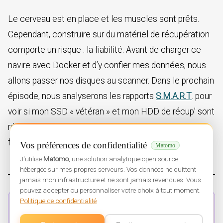
Le cerveau est en place et les muscles sont prêts.
Cependant, construire sur du matériel de récupération
comporte un risque : la fiabilité. Avant de charger ce
navire avec Docker et d’y confier mes données, nous
allons passer nos disques au scanner. Dans le prochain
épisode, nous analyserons les rapports
S.M.A.R.T
. pour
voir si mon SSD « vétéran » et mon HDD de récup’ sont
réellement aptes au service ou s’ils cachent des
faiblesses fatales.
Vos préférences de confidentialité
Matomo
J'utilise
Matomo
, une solution analytique open source
hébergée sur mes propres serveurs. Vos données ne quittent
jamais mon infrastructure et ne sont jamais revendues. Vous
pouvez accepter ou personnaliser votre choix à tout moment.
Navigation
Politique de confidentialité
PREVIOUS:
de
Créer un Homelab à partir de (quasi)