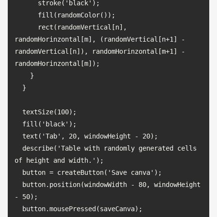
      stroke('black');

      fill(randomColor());

      rect(randomVertical[n], 
randomHorinzontal[m], (randomVertical[n+1] - 
randomVertical[n]), randomHorinzontal[m+1] - 
randomHorinzontal[m]);

    }

  }

  textSize(100);

  fill('black');

  text('Tab', 20, windowHeight - 20);

  describe('Table with randomly generated cells 
of height and width.');

  button = createButton('Save canva');

  button.position(windowWidth - 80, windowHeight 
- 50);

  button.mousePressed(saveCanva);
