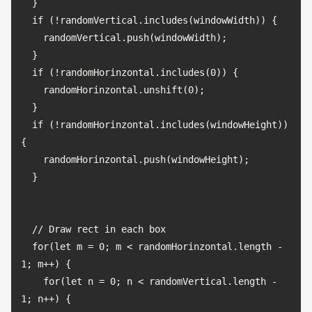
  }

  if (!randomVertical.includes(windowWidth)) {

    randomVertical.push(windowWidth);

  }

  if (!randomHorinzontal.includes(0)) {

    randomHorinzontal.unshift(0);

  }

  if (!randomHorinzontal.includes(windowHeight)) 
{

    randomHorinzontal.push(windowHeight);

  }

  // Draw rect in each box

  for(let m = 0; m < randomHorinzontal.length - 
1; m++) {

    for(let n = 0; n < randomVertical.length - 
1; n++) {
