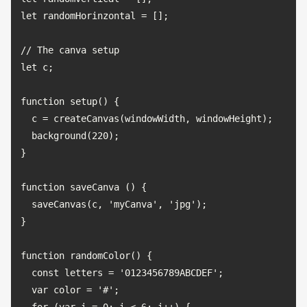
let randomHorinzontal = [];

// The canva setup

let c;

function setup() {

  c = createCanvas(windowWidth, windowHeight);

  background(220);

}

function saveCanva () {

  saveCanvas(c, 'myCanva', 'jpg');

}

function randomColor() {

  const letters = '0123456789ABCDEF';

  var color = '#';
