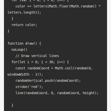
  for (var i = 0; i < 6; i++) {

    color += letters[Math.floor(Math.random() * 
letters.length)];

  }

  return color;

}

function draw() {

  noLoop()

    // Draw vertical lines

  for(let i = 0; i < 30; i++) {

    const randomCoord = Math.ceil(random(0, 
windowWidth - 1));

    randomVertical.push(randomCoord);

    stroke('red');

    line(randomCoord, 0, randomCoord, height);

  }
