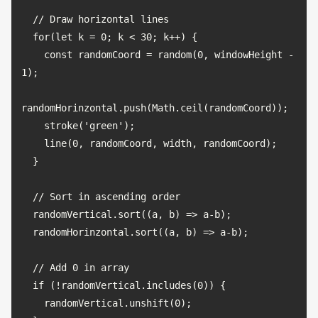
  // Draw horizontal lines

  for(let k = 0; k < 30; k++) {

    const randomCoord = random(0, windowHeight - 
1);

randomHorinzontal.push(Math.ceil(randomCoord));

    stroke('green');

    line(0, randomCoord, width, randomCoord);

  }

  // Sort in ascending order

  randomVertical.sort((a, b) => a-b);

  randomHorinzontal.sort((a, b) => a-b);

  // Add 0 in array

  if (!randomVertical.includes(0)) {

    randomVertical.unshift(0);
